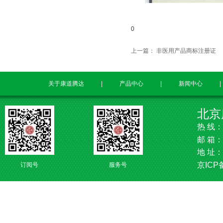
0
上一篇：
非医用产品商标注册证
关于康道腾达
|
产品中心
|
新闻中心
|
北京
热
线：
邮
箱：
地
址：
京
ICP
订阅号
服务号