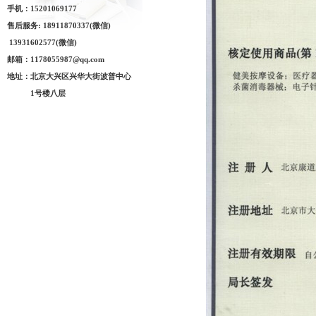
手
机：
15201069177
售后服务: 18911870337(微信)
13931602577
(微信)
邮
箱：
1178055987@qq.com
地
址：北京大兴区兴华大街波普中心
1
号楼八层